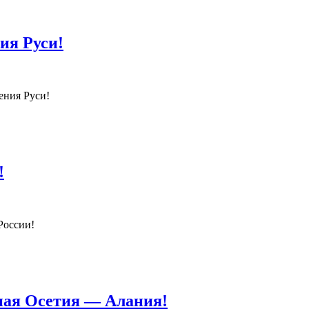
ия Руси!
ения Руси!
!
России!
ная Осетия — Алания!