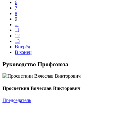
6
7
8
9
...
11
12
13
Вперёд
В конец
Руководство Профсоюза
Просветкин Вячеслав Викторович
Председатель