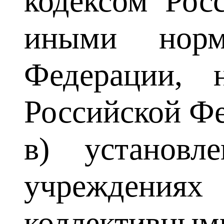
кодексом Рос
иными норм
Федерации, 
Российской Фе
в) установл
учреждения
коллективны