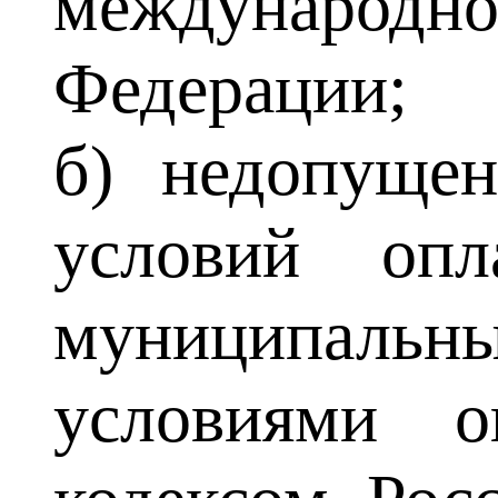
международн
Федерации;
б) недопуще
условий опл
муниципальн
условиями о