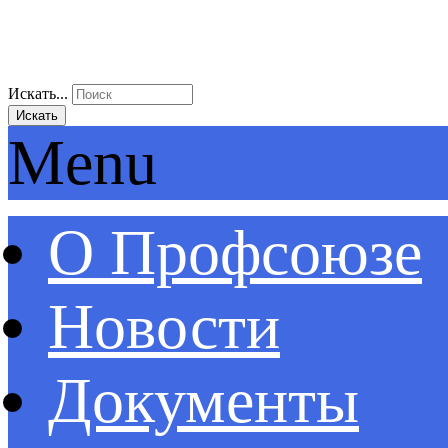
Искать...
Искать
Menu
О Профсоюзе
Новости
Документы