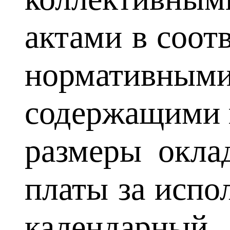
актами в соот
нормативным
содержащими 
размеры окла
платы за испо
календарный