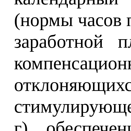
(нормы часов п
заработной 
компенсационно
отклоняющ
стимулирующег
г) обеспече