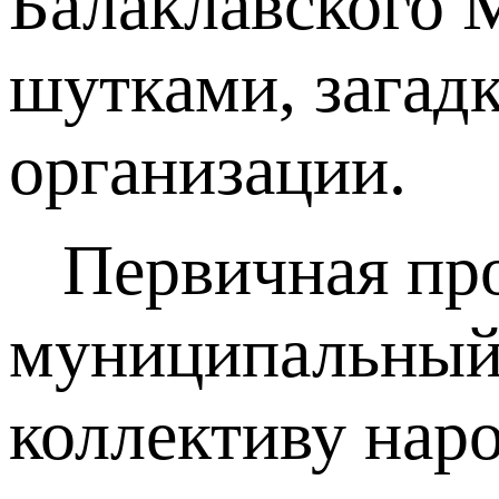
Балаклавского 
шутками, загад
организации.
Первичная про
муниципальный 
коллективу нар