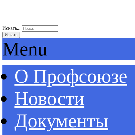
Искать...
Искать
Menu
О Профсоюзе
Новости
Документы