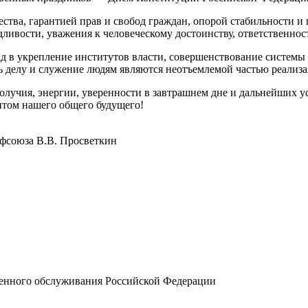
тва, гарантией прав и свобод граждан, опорой стабильности и 
ливости, уважения к человеческому достоинству, ответственност
 в укрепление институтов власти, совершенствование системы 
ь делу и служение людям являются неотъемлемой частью реали
олучия, энергии, уверенности в завтрашнем дне и дальнейших ус
ентом нашего общего будущего!
офсоюза В.В. Просветкин
енного обслуживания Российской Федерации