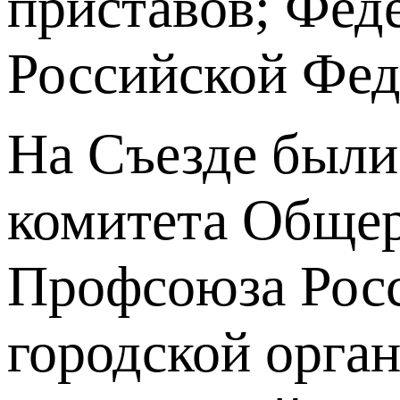
приставов; Фед
Российской Фед
На Съезде были
комитета Общер
Профсоюза Росс
городской орга