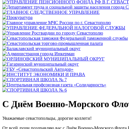
С Днём Военно-Морского Фло
Уважаемые севастопольцы, дорогие коллеги!
От всей души поздравляю вас с Днём Военно-Морского Флота 