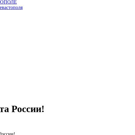
та России!
России!