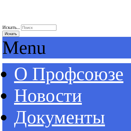
Искать...
Искать
Menu
О Профсоюзе
Новости
Документы