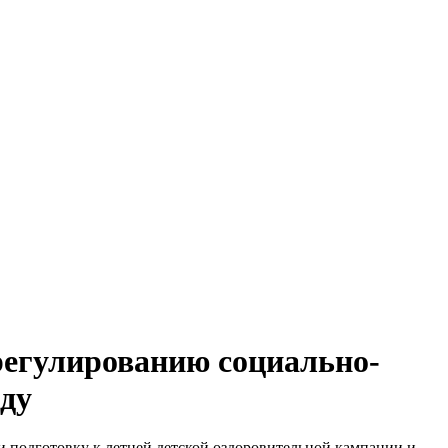
регулированию социально-
оду
и подготовку к летней детской оздоровительной кампании и