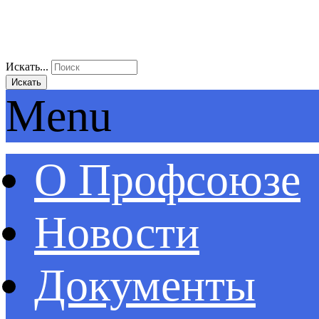
Искать...
Искать
Menu
О Профсоюзе
Новости
Документы