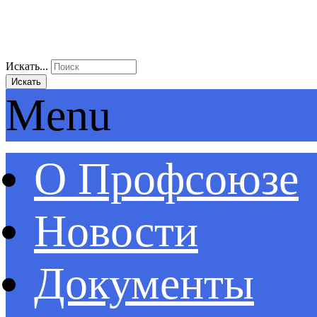
Искать...
Искать
Menu
О Профсоюзе
Новости
Документы