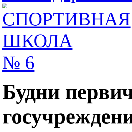
Будни перви
госучрежден