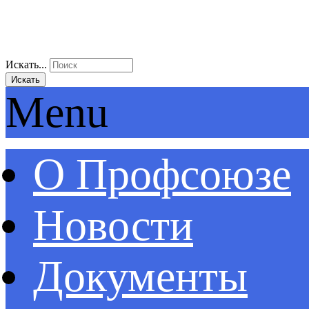
Искать...
Искать
Menu
О Профсоюзе
Новости
Документы