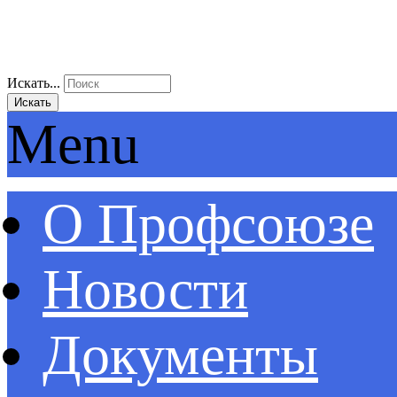
Искать...
Искать
Menu
О Профсоюзе
Новости
Документы