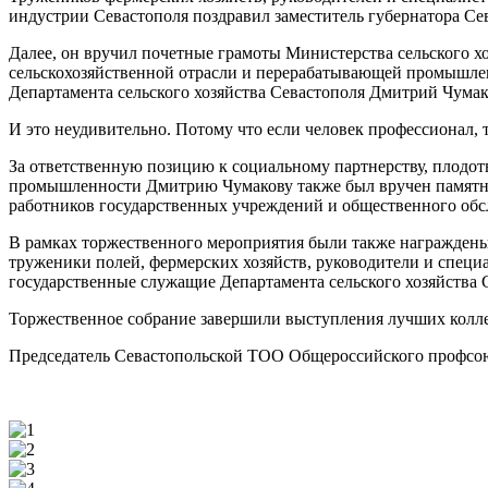
индустрии Севастополя поздравил заместитель губернатора Се
Далее, он вручил почетные грамоты Министерства сельского 
сельскохозяйственной отрасли и перерабатывающей промышленн
Департамента сельского хозяйства Севастополя Дмитрий Чумак
И это неудивительно. Потому что если человек профессионал, т
За ответственную позицию к социальному партнерству, плодот
промышленности Дмитрию Чумакову также был вручен памятны
работников государственных учреждений и общественного об
В рамках торжественного мероприятия были также награждены
труженики полей, фермерских хозяйств, руководители и спец
государственные служащие Департамента сельского хозяйства Се
Торжественное собрание завершили выступления лучших колле
Председатель Севастопольской ТОО Общероссийского профсою