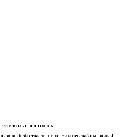
офессиональный праздник.
тников рыбной отрасли, пищевой и перерабатывающей