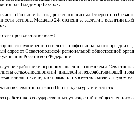
вастополя Владимир Базаров.
хозяйства России и благодарственные письма Губернатора Сева
ости региона. Медалью 2-й степени за заслуги в развитии рыбн
ов.
о это проявляется во всем!
ворное сотрудничество и в честь профессионального праздника 
й адрес от Севастопольской региональной общественной орга
служивания Российской Федерации.
 лучшие работники агропромышленного комплекса Севастополя, 
иалисты сельхозпредприятий, пищевой и перерабатывающей про
вастополя и все те, кто прямо или косвенно связан с трудом на 
ктивов Севастопольского Центра культуры и искусств.
за работников государственных учреждений и общественного о