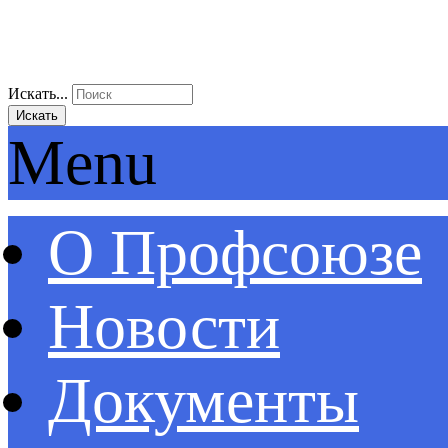
Искать...
Искать
Menu
О Профсоюзе
Новости
Документы