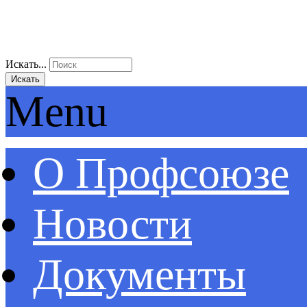
Искать...
Искать
Menu
О Профсоюзе
Новости
Документы