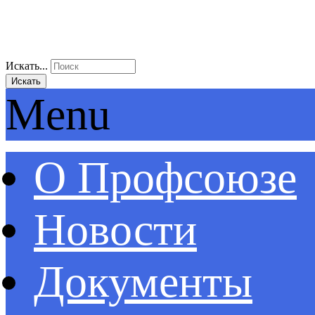
Искать...
Искать
Menu
О Профсоюзе
Новости
Документы