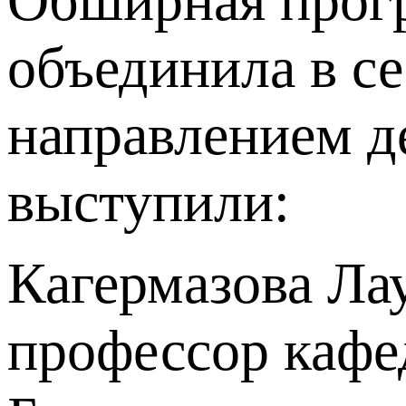
Обширная прог
объединила в с
направлением д
выступили:
Кагермазова Лау
профессор кафе