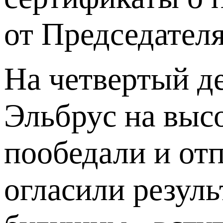
от Председател
На четвертый д
Эльбрус на высо
пообедали и от
огласили резул