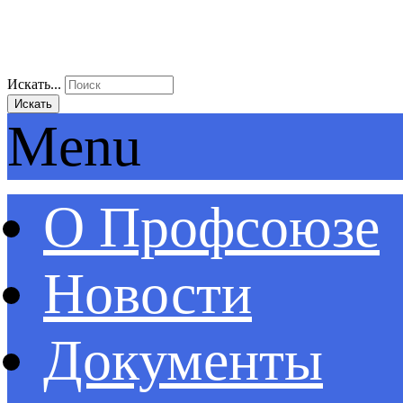
Искать...
Искать
Menu
О Профсоюзе
Новости
Документы