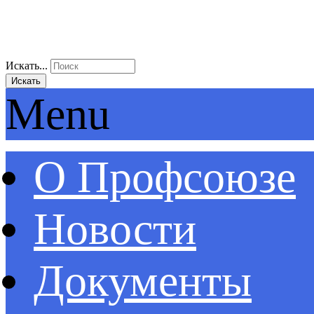
Искать...
Искать
Menu
О Профсоюзе
Новости
Документы