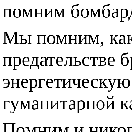
помним бомбард
Мы помним, как 
предательстве б
энергетическую 
гуманитарной к
Помним и никог