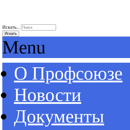
Искать...
Искать
Menu
О Профсоюзе
Новости
Документы