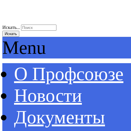
Искать...
Искать
Menu
О Профсоюзе
Новости
Документы