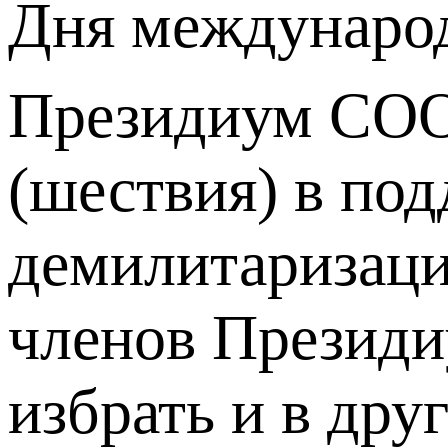
Дня международ
Президиум СООП
(шествия) в по
демилитаризац
членов Президи
избрать и в дру