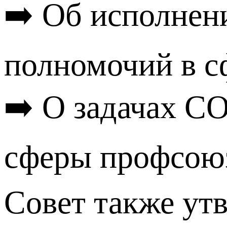
➡️ Об исполнен
полномочий в сф
➡️ О задачах С
сферы профсоюз
Совет также ут