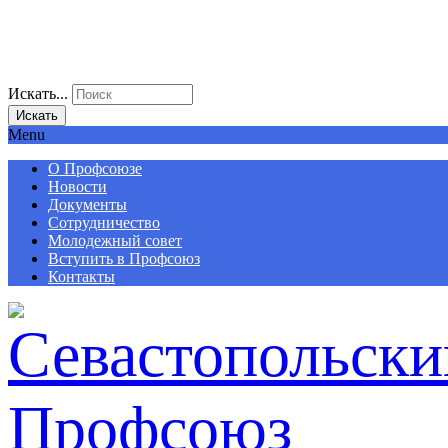
Искать...
Искать
Menu
О Профсоюзе
Новости
Документы
Сотрудничество
Молодежный совет
Вступить в Профсоюз
Контакты