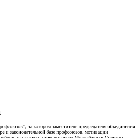
а
рофсоюзов", на котором заместитель председателя объединения
е и законодательной базе профсоюзов, мотивации
проблемах и задачах, стоящих перед Молодёжным Советом.