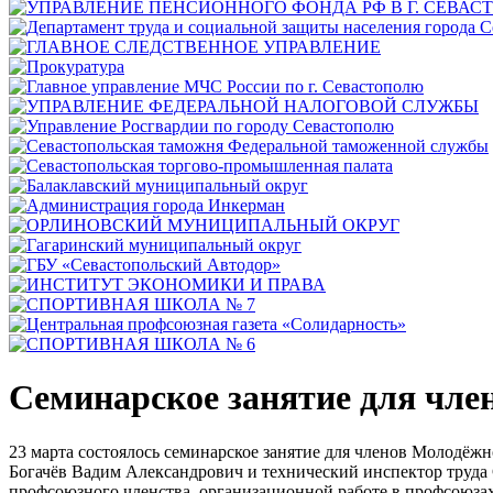
Семинарское занятие для чле
23 марта состоялось семинарское занятие для членов Молодёж
Богачёв Вадим Александрович и технический инспектор труда
профсоюзного членства, организационной работе в профсоюзах