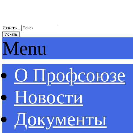
Искать...
Искать
Menu
О Профсоюзе
Новости
Документы