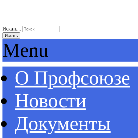
Искать...
Искать
Menu
О Профсоюзе
Новости
Документы