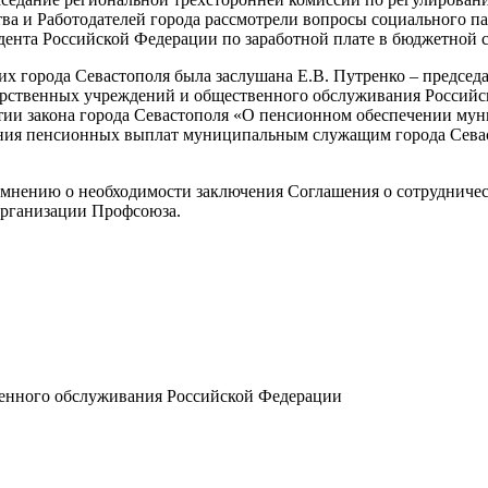
а и Работодателей города рассмотрели вопросы социального пар
нта Российской Федерации по заработной плате в бюджетной с
 города Севастополя была заслушана Е.В. Путренко – председа
рственных учреждений и общественного обслуживания Российск
ии закона города Севастополя «О пенсионном обеспечении мун
ния пенсионных выплат муниципальным служащим города Севас
 мнению о необходимости заключения Соглашения о сотрудниче
организации Профсоюза.
енного обслуживания Российской Федерации