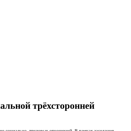
нальной трёхсторонней
ию социально- трудовых отношений. В рамках заседания