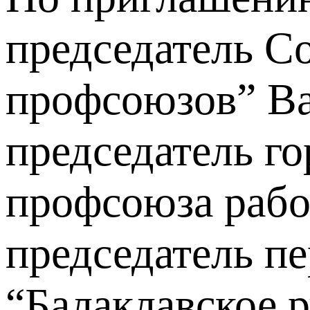
председатель С
профсоюзов” Ва
председатель г
профсоюза рабо
председатель п
“Балаклавское 