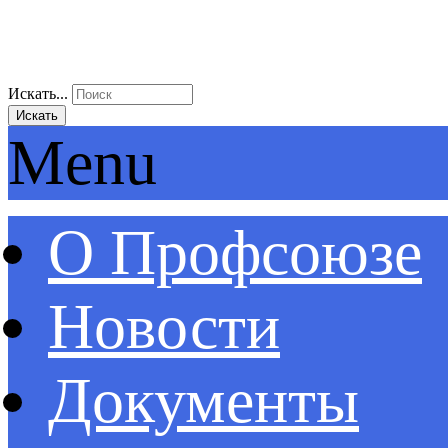
Искать...
Искать
Menu
О Профсоюзе
Новости
Документы