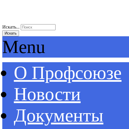
Искать...
Искать
Menu
О Профсоюзе
Новости
Документы