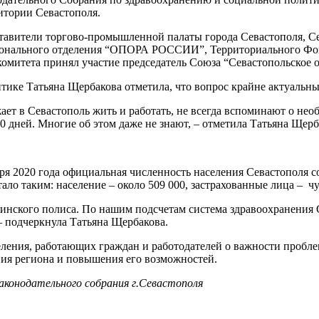
итории Севастополя.
тавители торгово-промышленной палаты города Севастополя, Се
онального отделения “ОПОРА РОССИИ”, Территориального Фонд
комитета принял участие председатель Союза “Севастопольское
тике Татьяна Щербакова отметила, что вопрос крайне актуальны
зжает в Севастополь жить и работать, не всегда вспоминают о н
0 дней. Многие об этом даже не знают, – отметила Татьяна Щерб
2020 года официальная численность населения Севастополя сос
тало таким: население – около 509 000, застрахованные лица – чу
инского полиса. По нашим подсчетам система здравоохранения С
 – подчеркнула Татьяна Щербакова.
ния, работающих граждан и работодателей о важности проблем
ния региона и повышения его возможностей.
конодательного собрания г.Севастополя