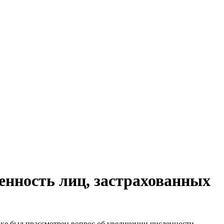
енность лиц, застрахованных
ике был прассмотрен вопрос об увеличении численности