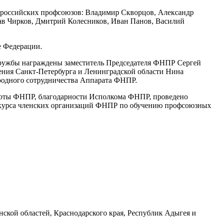
ероссийских профсоюзов: Владимир Скворцов, Александр
лав Чирков, Дмитрий Колесников, Иван Панов, Василий
е Федерации.
 Дружбы награждены заместитель Председателя ФНПР Сергей
ения Санкт-Петербурга и Ленинградской области Нина
ародного сотрудничества Аппарата ФНПР.
амоты ФНПР, благодарности Исполкома ФНПР, проведено
нкурса членских организаций ФНПР по обучению профсоюзных
ской областей, Краснодарского края, Республик Адыгея и