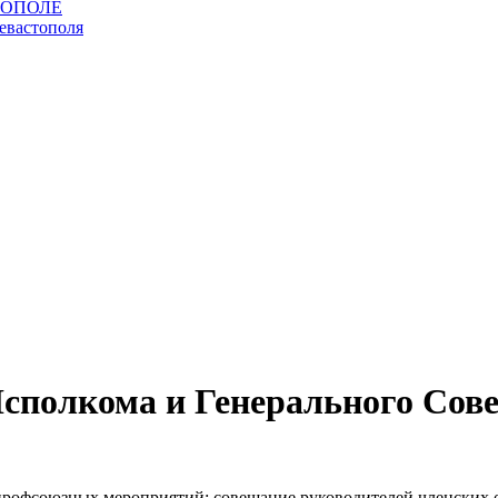
сполкома и Генерального Сове
х профсоюзных мероприятий: совещание руководителей членских