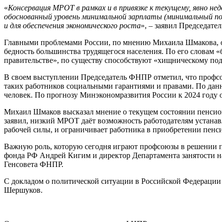
«
Консервация МРОТ в рамках и в привязке к текущему, явно н
обоснованный уровень минимальной зарплаты (минимальный 
и для обеспечения экономического роста
», – заявил Председат
Главными проблемами России, по мнению Михаила Шмакова, ост
бедность большинства трудящегося населения. По его словам 
правительстве», по существу способствуют «хищническому подх
В своем выступлении Председатель ФНПР отметил, что профсо
таких работников социальными гарантиями и правами. По дан
человек. По прогнозу Минэкономразвития России к 2024 году о
Михаил Шмаков высказал мнение о текущем состоянии пенсионн
заявил, низкий МРОТ даёт возможность работодателям устанавл
рабочей силы, и ограничивает работника в приобретении пенс
Важную роль, которую сегодня играют профсоюзы в решении п
фонда РФ Андрей Кигим и директор Департамента занятости н
Генсовета ФНПР.
С докладом о политической ситуации в Российской Федерации
Шершуков.