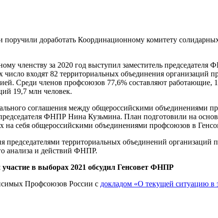
ручили доработать Координационному комитету солидарных дей
ному членству за 2020 год выступил заместитель председателя
их число входят 82 территориальных объединения организаций 
ией. Среди членов профсоюзов 77,6% составляют работающие, 1
ий 19,7 млн человек.
рального соглашения между общероссийскими объединениями п
ь председателя ФНПР Нина Кузьмина. План подготовили на осн
ых на себя общероссийскими объединениями профсоюзов в Генс
я председателями территориальных объединений организаций п
го анализа и действий ФНПР.
 участие в выборах 2021 обсудил Генсовет ФНПР
висимых Профсоюзов России с
докладом «О текущей ситуацию в 