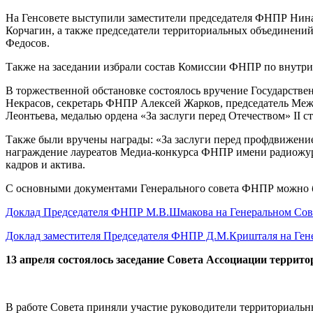
На Генсовете выступили заместители председателя ФНПР Нина
Корчагин, а также председатели территориальных объединени
Федосов.
Также на заседании избрали состав Комиссии ФНПР по внутри
В торжественной обстановке состоялось вручение Государств
Некрасов, секретарь ФНПР Алексей Жарков, председатель Ме
Леонтьева, медалью ордена «За заслуги перед Отечеством» II
Также были вручены награды: «За заслуги перед профдвижени
награждение лауреатов Медиа-конкурса ФНПР имени радиожур
кадров и актива.
С основными документами Генерального совета ФНПР можно б
Доклад Председателя ФНПР М.В.Шмакова на Генеральном Со
Доклад заместителя Председателя ФНПР Д.М.Кришталя на Ген
13 апреля состоялось заседание Совета Ассоциации терр
В работе Совета приняли участие руководители территориальн