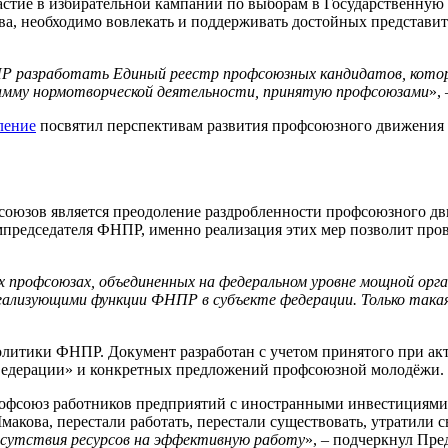
тие в избирательной кампании по выборам в Государственную Д
а, необходимо вовлекать и поддерживать достойных представит
ПР разработать Единый реестр профсоюзных кандидатов, кото
амму нормотворческой деятельности, принятую профсоюзами
»,
ление
посвятил перспективам развития профсоюзного движения 
оюзов является преодоление раздробленности профсоюзного дв
ампредседателя ФНПР, именно реализация этих мер позволит пр
 профсоюзах, объединенных на федеральном уровне мощной орга
ализующими функции ФНПР в субъекте федерации. Только такая
литики ФНПР. Документ разработан с учетом принятого при а
Федерации» и конкретных предложений профсоюзной молодёжи.
офсоюз работников предприятий с иностранными инвестициями
ова, перестали работать, перестали существовать, утратили св
сутствия ресурсов на эффективную работу
», – подчеркнул Пр