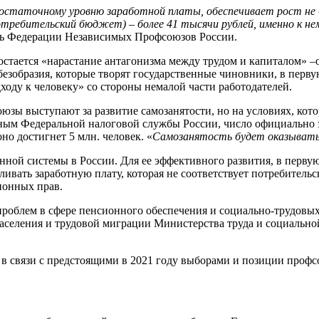
едостаточному уровню заработной платы, обеспечивает рост не 
потребительский бюджет)
– более 41 тысячи рублей, именно к н
ель Федерации Независимых Профсоюзов России.
ается «нарастание антагонизма между трудом и капиталом» –от
«безобразия, которые творят государственные чиновники, в пер
оду к человеку» со стороны немалой части работодателей.
юзы выступают за развитие самозанятости, но на условиях, ко
ным Федеральной налоговой службы России, число официально з
но достигнет 5 млн. человек. «
Самозанятость будет оказывать
ой системы в России. Для ее эффективного развития, в первую
ивать заработную плату, которая не соответствует потребитель
ионных прав.
роблем в сфере пенсионного обеспечения и социально-трудовых
аселения и трудовой миграции Министерства труда и социально
 в связи с предстоящими в 2021 году выборами и позиции проф