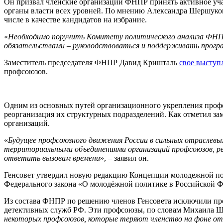
Он призвал членские организации ФНПР принять активное учас
органы власти всех уровней. По мнению Александра Шершуков
числе в качестве кандидатов на избрание.
«
Необходимо поручить Комитету политического анализа ФН
обязательствами – руководствоваться и поддерживать прогр
Заместитель председателя ФНПР Давид Кришталь
свое выступ
профсоюзов.
Одним из основных путей организационного укрепления профс
реорганизация их структурных подразделений. Как отметил з
организаций.
«
Будущее профсоюзного движения России в сильных отраслевых
территориальными объединениями организаций профсоюзов, ре
ответить вызовам времени
», – заявил он.
Генсовет утвердил новую редакцию Концепции молодежной по
Федерального закона «О молодёжной политике в Российской 
Из состава ФНПР по решению членов Генсовета исключили пр
детективных служб РФ. Эти профсоюзы, по словам Михаила Шмак
некоторых профсоюзов, которые теряют членство на фоне от