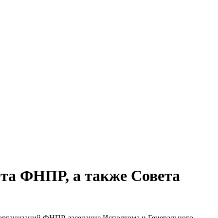
та ФНПР, а также Совета
 организаций ФНПР, заседание Исполкома и Генерального