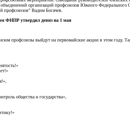
объединений организаций профсоюзов Южного Федерального Окр
ий профсоюзов” Вадим Богачев.
ом ФНПР утвердил девиз на 1 мая
евизом профсоюзы выйдут на первомайские акции в этом году. 
нятость!»
ет!»
я!»,
нтроль общества и государства»,
итику!»