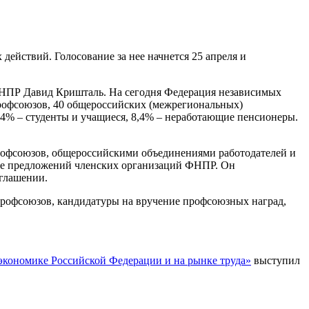
ствий. Голосование за нее начнется 25 апреля и
 ФНПР Давид Кришталь. На сегодня Федерация независимых
профсоюзов, 40 общероссийских (межрегиональных)
4% – студенты и учащиеся, 8,4% – неработающие пенсионеры.
рофсоюзов, общероссийскими объединениями работодателей и
ове предложений членских организаций ФНПР. Он
оглашении.
рофсоюзов, кандидатуры на вручение профсоюзных наград,
экономике Российской Федерации и на рынке труда»
выступил