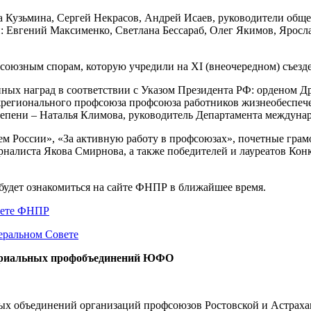
 Кузьмина, Сергей Некрасов, Андрей Исаев, руководители общ
й: Евгений Максименко, Светлана Бессараб, Олег Якимов, Ярос
союзным спорам, которую учредили на XI (внеочередном) съезд
енных наград в соответствии с Указом Президента РФ: орденом
жрегионального профсоюза профсоюза работников жизнеобеспеч
 степени – Наталья Климова, руководитель Департамента междун
ем России», «За активную работу в профсоюзах», почетные гр
налиста Якова Смирнова, а также победителей и лауреатов Ко
удет ознакомиться на сайте ФНПР в ближайшее время.
вете ФНПР
еральном Совете
иториальных профобъединений ЮФО
ых объединений организаций профсоюзов Ростовской и Астрахан