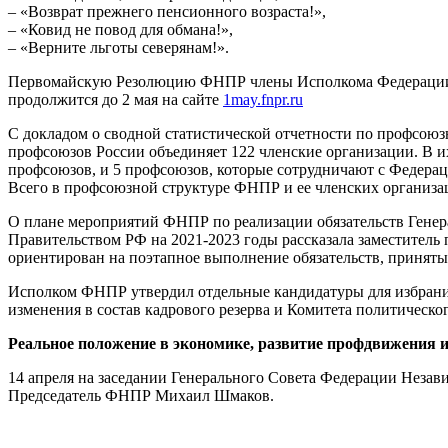
– «Возврат прежнего пенсионного возраста!»,
– «Ковид не повод для обмана!»,
– «Верните льготы северянам!».
Первомайскую Резолюцию ФНПР члены Исполкома Федерации по
продолжится до 2 мая на сайте
1may.fnpr.ru
С докладом о сводной статистической отчетности по профсоюз
профсоюзов России объединяет 122 членские организации. В 
профсоюзов, и 5 профсоюзов, которые сотрудничают с Федерац
Всего в профсоюзной структуре ФНПР и ее членских организац
О плане мероприятий ФНПР по реализации обязательств Гене
Правительством РФ на 2021-2023 годы рассказала заместител
ориентирован на поэтапное выполнение обязательств, принят
Исполком ФНПР утвердил отдельные кандидатуры для избрани
изменения в состав кадрового резерва и Комитета политическо
Реальное положение в экономике, развитие профдвижения и
14 апреля на заседании Генерального Совета Федерации Неза
Председатель ФНПР Михаил Шмаков.