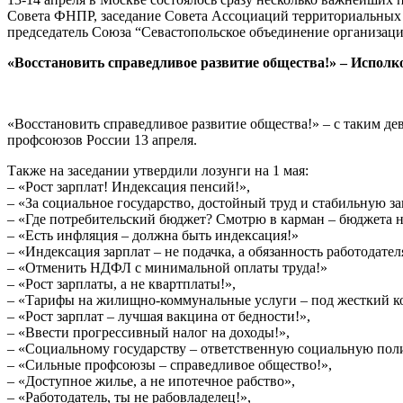
Совета ФНПР, заседание Совета Ассоциаций территориальных 
председатель Союза “Севастопольское объединение организац
«Восстановить справедливое развитие общества!» – Исполк
«Восстановить справедливое развитие общества!» – с таким д
профсоюзов России 13 апреля.
Также на заседании утвердили лозунги на 1 мая:
– «Рост зарплат! Индексация пенсий!»,
– «За социальное государство, достойный труд и стабильную за
– «Где потребительский бюджет? Смотрю в карман – бюджета н
– «Есть инфляция – должна быть индексация!»
– «Индексация зарплат – не подачка, а обязанность работодател
– «Отменить НДФЛ с минимальной оплаты труда!»
– «Рост зарплаты, а не квартплаты!»,
– «Тарифы на жилищно-коммунальные услуги – под жесткий ко
– «Рост зарплат – лучшая вакцина от бедности!»,
– «Ввести прогрессивный налог на доходы!»,
– «Социальному государству – ответственную социальную пол
– «Сильные профсоюзы – справедливое общество!»,
– «Доступное жилье, а не ипотечное рабство»,
– «Работодатель, ты не рабовладелец!»,