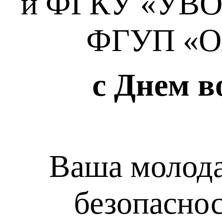
и ФГКУ «УВО 
ФГУП «Ох
с Днем в
Ваша молода
безопаснос