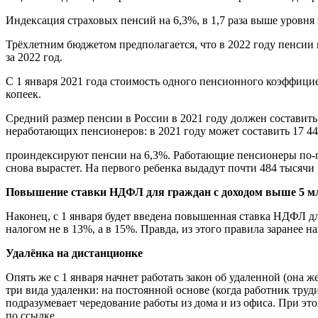
Индексация страховых пенсий на 6,3%, в 1,7 раза выше уровня 
Трёхлетним бюджетом предполагается, что в 2022 году пенсии в
за 2022 год.
С 1 января 2021 года стоимость одного пенсионного коэффицие
копеек.
Средний размер пенсии в России в 2021 году должен составить 1
неработающих пенсионеров: в 2021 году может составить 17 443,4
проиндексируют пенсии на 6,3%. Работающие пенсионеры по-пр
снова вырастет. На первого ребенка выдадут почти 484 тысячи 
Повышение ставки НДФЛ для граждан с доходом выше 5 м
Наконец, с 1 января будет введена повышенная ставка НДФЛ для
налогом не в 13%, а в 15%. Правда, из этого правила заранее 
Удалёнка на дистанционке
Опять же с 1 января начнет работать закон об удаленной (она
три вида удаленки: на постоянной основе (когда работник труд
подразумевает чередование работы из дома и из офиса. При э
по ссылке.