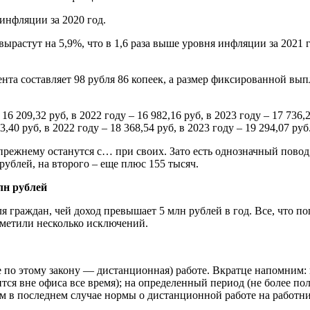
инфляции за 2020 год.
ырастут на 5,9%, что в 1,6 раза выше уровня инфляции за 2021 го
нта составляет 98 рубля 86 копеек, а размер фиксированной вып
6 209,32 руб, в 2022 году – 16 982,16 руб, в 2023 году – 17 736
0 руб, в 2022 году – 18 368,54 руб, в 2023 году – 19 294,07 руб
ежнему останутся с… при своих. Зато есть однозначный повод 
рублей, на второго – еще плюс 155 тысяч.
лн рублей
 граждан, чей доход превышает 5 млн рублей в год. Все, что по
наметили несколько исключений.
 же по этому закону — дистанционная) работе. Вкратце напомним
ится вне офиса все время); на определенный период (не более по
том в последнем случае нормы о дистанционной работе на работн