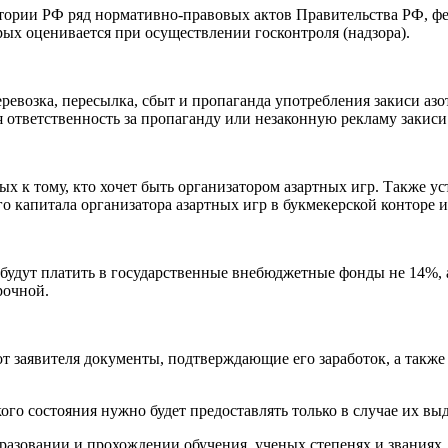
ритории РФ ряд нормативно-правовых актов Правительства РФ, ф
ых оценивается при осуществлении госконтроля (надзора).
перевозка, пересылка, сбыт и пропаганда употребления закиси аз
 ответственность за пропаганду или незаконную рекламу закиси 
х к тому, кто хочет быть организатором азартных игр. Также 
 капитала организатора азартных игр в букмекерской конторе и
будут платить в государственные внебюджетные фонды не 14%, а
рочной.
от заявителя документы, подтверждающие его заработок, а такж
го состояния нужно будет предоставлять только в случае их выд
азовании и прохождении обучения, ученых степенях и званиях.