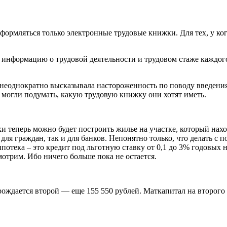
формляться только электронные трудовые книжки. Для тех, у ког
информацию о трудовой деятельности и трудовом стаже каждого 
еоднократно высказывала настороженность по поводу введения
и могли подумать, какую трудовую книжку они хотят иметь.
еки теперь можно будет построить жилье на участке, который нах
для граждан, так и для банков. Непонятно только, что делать с п
ипотека – это кредит под льготную ставку от 0,1 до 3% годовых 
мотрим. Ибо ничего больше пока не остается.
рождается второй — еще 155 550 рублей. Маткапитал на второго р