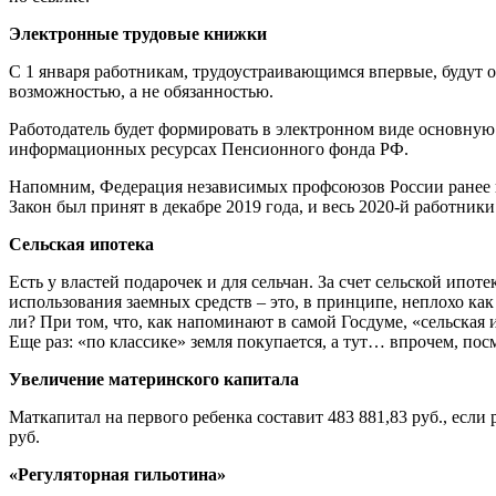
Электронные трудовые книжки
С 1 января работникам, трудоустраивающимся впервые, будут о
возможностью, а не обязанностью.
Работодатель будет формировать в электронном виде основную 
информационных ресурсах Пенсионного фонда РФ.
Напомним, Федерация независимых профсоюзов России ранее н
Закон был принят в декабре 2019 года, и весь 2020-й работник
Сельская ипотека
Есть у властей подарочек и для сельчан. За счет сельской ипот
использования заемных средств – это, в принципе, неплохо как 
ли? При том, что, как напоминают в самой Госдуме, «сельская 
Еще раз: «по классике» земля покупается, а тут… впрочем, пос
Увеличение материнского капитала
Маткапитал на первого ребенка составит 483 881,83 руб., если 
руб.
«Регуляторная гильотина»