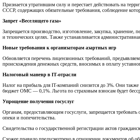
Признается утратившим силу и перестает действовать на тер
СССР, содержащих обязательные требования, соблюдение котор
Запрет «Веселящего газа»
Запрещается производство, изготовление, закупка, хранение, 
и технических целях. Также устанавливается административная
Новые требования к организаторам азартных игр
Обновляется перечень лицензионных требований, предъявляемы
происхождения денежных средств, вносимых в оплату уставного
Налоговый маневр в IT-отрасли
Налог на прибыль для IT-компаний снизится до 3%. Они также 
бюджет ОМС — 0,1%. Льгота по страховым взносам будет бесс
Упрощение получения госуслуг
Органам, предоставляющим госуслуги, запрещается требовать 
опеки и попечительства.
Свидетельства о государственной регистрации актов гражданско
Схожее правило предусмотрено в отношении документов об обр