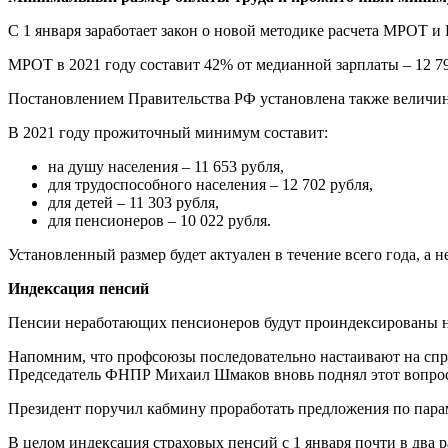
С 1 января заработает закон о новой методике расчета МРОТ 
МРОТ в 2021 году составит 42% от медианной зарплаты – 12 79
Постановлением Правительства РФ установлена также величи
В 2021 году прожиточный минимум составит:
на душу населения – 11 653 рубля,
для трудоспособного населения – 12 702 рубля,
для детей – 11 303 рубля,
для пенсионеров – 10 022 рубля.
Установленный размер будет актуален в течение всего года, а не
Индексация пенсий
Пенсии неработающих пенсионеров будут проиндексированы н
Напомним, что профсоюзы последовательно настаивают на сп
Председатель ФНПР Михаил Шмаков вновь поднял этот вопрос
Президент поручил кабмину проработать предложения по пара
В целом индексация страховых пенсий с 1 января почти в два 