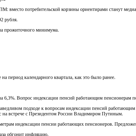
и ПМ: вместо потребительской корзины ориентирами станут медиа
2 рубля.
на прожиточного минимума.
 на период календарного квартала, как это было ранее. ​
а 6,3%. Вопрос индексации пенсий работающим пенсионерам по
раведливом подходе к вопросам индексации пенсий работающим
 на встрече с Президентом России Владимиром Путиным.
метрам индексации пенсии работающих пенсионеров. Предложени
раза обгонит инфляцию.