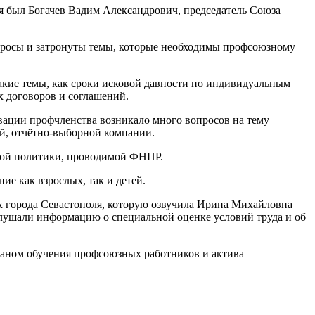
 был Богачев Вадим Александрович, председатель Союза
просы и затронуты темы, которые необходимы профсоюзному
акие темы, как сроки исковой давности по индивидуальным
х договоров и соглашений.
вации профчленства возникало много вопросов на тему
й, отчётно-выборной компании.
жной политики, проводимой ФНПР.
е как взрослых, так и детей.
ях города Севастополя, которую озвучила Ирина Михайловна
слушали информацию о специальной оценке условий труда и об
аном обучения профсоюзных работников и актива