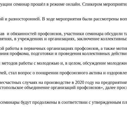
уации семинар прошёл в режиме онлайн. Спикером мероприятия
й и разносторонней. В ходе мероприятия были рассмотрены во
рав и обязанностей профсоюзов, участники семинара обсудили т
ятиях, в учреждениях и организациях, заключение коллективны
й работы в первичных организациях профсоюзов, а также моти
дания профкома, подготовки и проведения коллективных действи
и методов работы с молодежью и, в целом, обсуждение молоде
й, стал вопрос о поощрении профсоюзного актива и оздоровлени
несчастных случаях на производстве в 2020 году на предприяти
астопольское объединение организаций профсоюзов», далее про
еминары будут продолжены в соответствии с утвержденным пл