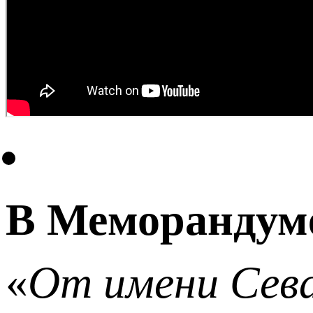
В Меморандуме,
«
От имени Сева