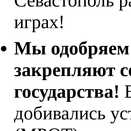
Севастополь р
играх!
Мы одобряем 
закрепляют с
государства!
В
добивались ус