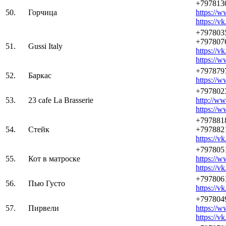
+797813
50.
Горчица
https://w
https://v
+797803
+797807
51.
Gussi Italy
https://v
https://
+797879
52.
Баркас
https://w
+797802
53.
23 cafe La Brasserie
http://ww
https://
+797881
54.
Стейк
+797882
https://
+797805
55.
Кот в матроске
https://
https://v
+797806
56.
Пью Густо
https://v
+797804
57.
Пирвели
https://w
https://v