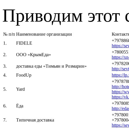
Приводим этот 
№ п/п
Наименование организации
Контакт
+797886
1.
FIDELE
https://se
+780055
2.
ООО «КрымЕда»
https://
+797820
3.
доставка еды «Тимьян и Розмарин»
http://se
4.
FoodUp
https://l
+797878
http://ho
5.
Yard
https://
https://v
+797808
6.
Ёда
http://eda
+797800
7.
Типичная доставка
+797800
https://se