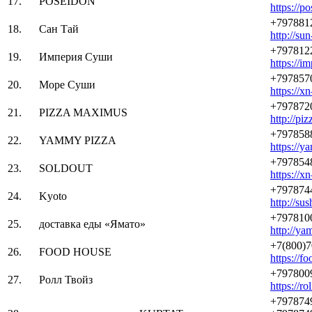
17.
POSEIDON
https://p
+797881
18.
Сан Тай
http://su
+797812
19.
Империя Суши
https://im
+797857
20.
Море Суши
https://
+797872
21.
PIZZA MAXIMUS
http://pi
+797858
22.
YAMMY PIZZA
https://y
+797854
23.
SOLDOUT
https://
+797874
24.
Kyoto
http://sus
+797810
25.
доставка еды «Ямато»
http://ya
+7(800)
26.
FOOD HOUSE
https://f
+797800
27.
Ролл Твойз
https://ro
+797874