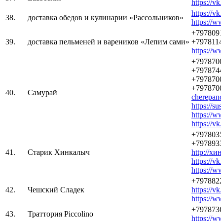
https://v
https://v
38.
доставка обедов и кулинарии «Рассольников»
https://w
+797809
39.
доставка пельменей и вареников «Лепим сами»
+797811
https://
+797870
+797874
+797870
+797870
40.
Самурай
cherepan
https://su
https://
https://v
+797803
+797893
41.
Старик Хинкалыч
http://х
https://v
https://w
+797882
42.
Чешский Сладек
https://v
https://w
+797873
43.
Траттория Piccolino
https://w