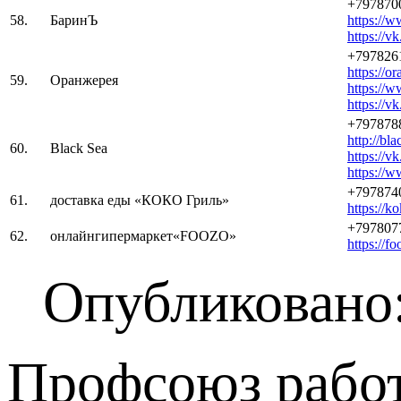
+797870
58.
БаринЪ
https://
https://v
+797826
https://o
59.
Оранжерея
https://w
https://v
+797878
http://bla
60.
Black Sea
https://v
https://w
+797874
61.
доставка еды «КОКО Гриль»
https://ko
+797807
62.
онлайнгипермаркет«FOOZO»
https://fo
Опубликовано:
Профсоюз работ