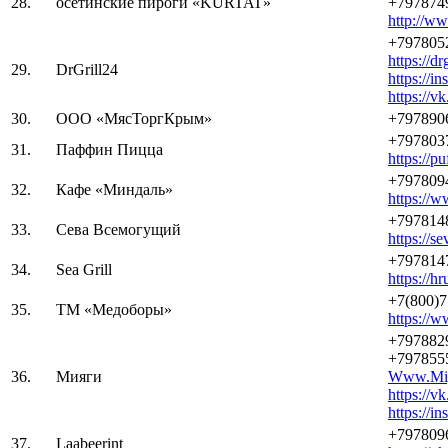
28.
осетинские пироги «KURTAT»
+797874
http://ww
+797805
https://dr
29.
DrGrill24
https://i
https://v
30.
ООО «МясТоргКрым»
+797890
+797803
31.
Паффин Пицца
https://pu
+797809
32.
Кафе «Миндаль»
https://
+797814
33.
Сева Всемогущий
https://s
+797814
34.
Sea Grill
https://hr
+7(800)
35.
ТМ «Медоборы»
https://
+797882
+797855
36.
Мияги
Www.Miy
https://v
https://
+797809
37.
Laabeerint