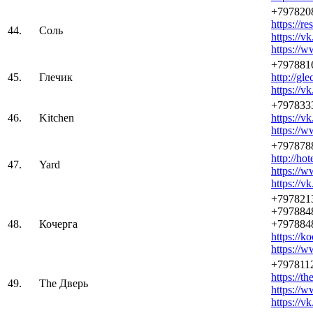
+797820
https://re
44.
Соль
https://v
https://w
+797881
45.
Глечик
http://gle
https://v
+797833
46.
Kitchen
https://v
https://
+797878
http://ho
47.
Yard
https://
https://v
+797821
+797884
48.
Кочерга
+797884
https://k
https://
+797811
https://th
49.
The Дверь
https://
https://v