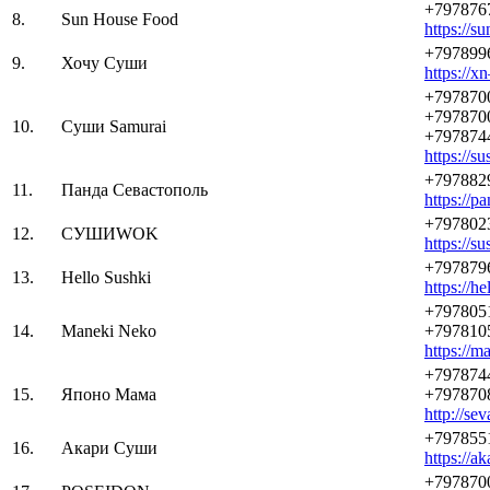
+797876
8.
Sun House Food
https://s
+797899
9.
Хочу Суши
https://
+797870
+797870
10.
Суши Samurai
+797874
https://s
+797882
11.
Панда Севастополь
https://p
+797802
12.
СУШИWOK
https://s
+797879
13.
Hello Sushki
https://he
+797805
14.
Maneki Neko
+797810
https://m
+797874
15.
Японо Мама
+797870
http://sev
+797855
16.
Акари Суши
https://ak
+797870