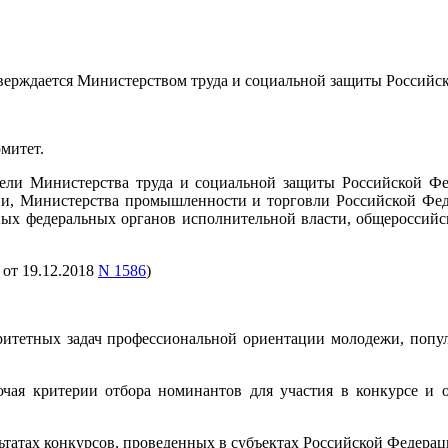
верждается Министерством труда и социальной защиты Российс
митет.
тели Министерства труда и социальной защиты Российской Ф
ии, Министерства промышленности и торговли Российской Феде
ных федеральных органов исполнительной власти, общероссий
, от 19.12.2018
N 1586
)
оритетных задач профессиональной ориентации молодежи, поп
ючая критерии отбора номинантов для участия в конкурсе и 
ьтатах конкурсов, проведенных в субъектах Российской Федерац