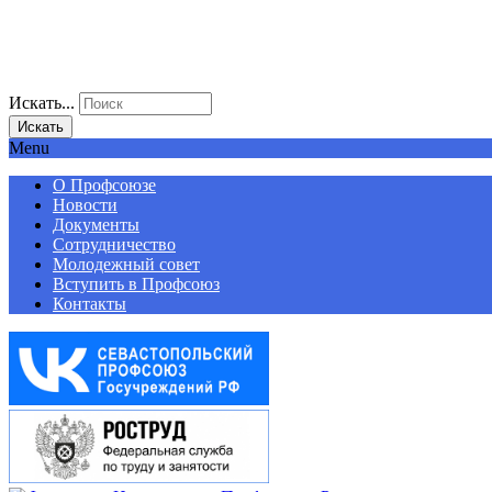
Искать...
Искать
Menu
О Профсоюзе
Новости
Документы
Сотрудничество
Молодежный совет
Вступить в Профсоюз
Контакты