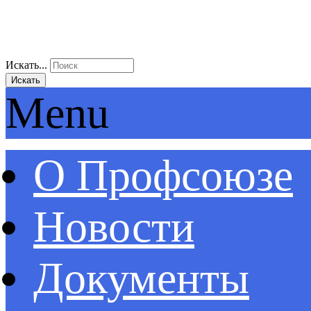
Искать...
Искать
Menu
О Профсоюзе
Новости
Документы