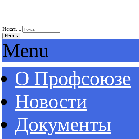
Искать...
Искать
Menu
О Профсоюзе
Новости
Документы