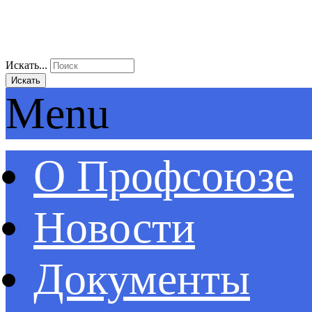
Искать...
Искать
Menu
О Профсоюзе
Новости
Документы