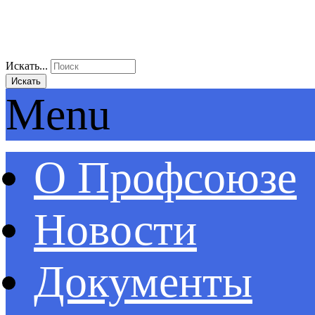
Искать...
Искать
Menu
О Профсоюзе
Новости
Документы