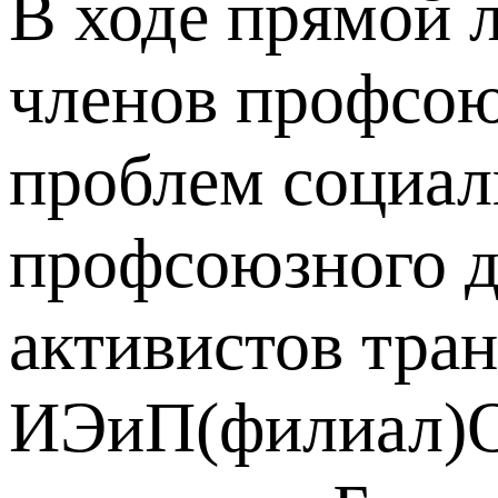
В ходе прямой 
членов профсою
проблем социал
профсоюзного д
активистов тран
ИЭиП(филиал)О