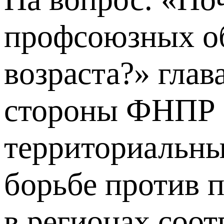
профсоюзных о
возраста?» глав
стороны ФНПР 
территориальны
борьбе против 
в регионах соо