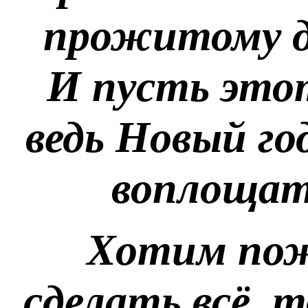
прожитому д
И пусть этот
ведь Новый го
воплощат
Хотим поже
сделать всё, 