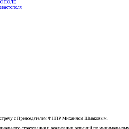
 встречу с Председателем ФНПР Михаилом Шмаковым.
циального страхования и реализации решений по минимальному 