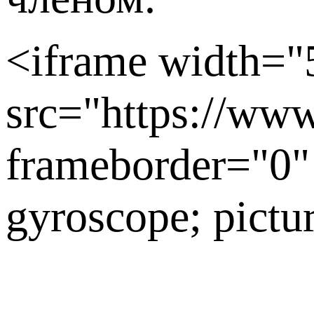
<iframe width="
src="https://w
frameborder="0" 
gyroscope; pictu