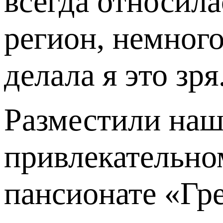
всегда относил
регион, немног
делала я это зря
Разместили нашу
привлекательном
пансионате «Гр