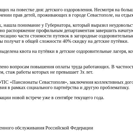
х на повестке дня: детского оздоровления. Несмотря на больш
ечении прав детей, проживающих в городе Севастополе, на отдых
х, нашла понимание у Губернатора, который выразил неудоволь
но распоряжение профильным департаментам завершить начатую 
енсацию части стоимости путевок в загородные оздоровительные
ы получат в общей сложности 40% скидку на детские путёвки.
выделена квота на путёвки в детские оздоровительные лагеря, к
о вопросам повышения оплаты труда работающих. В частности
м, стаж работы которых не превышает 3х лет.
 «Пансионаты Севастополя», заключения коллективных догово
твия в рамках социального партнёрства и другую проблематику.
ии новой встрече уже в сентябре текущего года.
енного обслуживания Российской Федерации