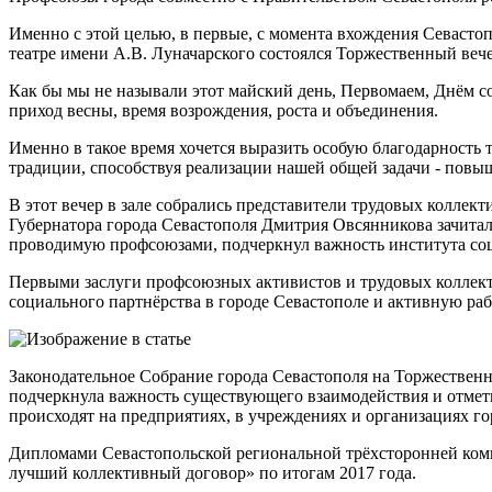
Именно с этой целью, в первые, с момента вхождения Севасто
театре имени А.В. Луначарского состоялся Торжественный ве
Как бы мы не называли этот майский день, Первомаем, Днём 
приход весны, время возрождения, роста и объединения.
Именно в такое время хочется выразить особую благодарность
традиции, способствуя реализации нашей общей задачи - повы
В этот вечер в зале собрались представители трудовых колле
Губернатора города Севастополя Дмитрия Овсянникова зачитал
проводимую профсоюзами, подчеркнул важность института соц
Первыми заслуги профсоюзных активистов и трудовых коллект
социального партнёрства в городе Севастополе и активную ра
Законодательное Собрание города Севастополя на Торжествен
подчеркнула важность существующего взаимодействия и отметил
происходят на предприятиях, в учреждениях и организациях го
Дипломами Севастопольской региональной трёхсторонней ком
лучший коллективный договор» по итогам 2017 года.