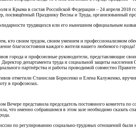
поля и Крыма в состав Российской Федерации – 24 апреля 2018 
чер, посвящённый Празднику Весны и Труда, организованный пр
солидарности трудящихся или его нынешним официальным назван
 тем, кто своим трудом, своим умением и профессионализмом об
шение благосостояния каждого жителя нашего любимого города!
ктивов города и профсоюзные руководители, представляющие сво
 Директор департамента труда и социальной защиты населения С
иального партнёрства и работы проводимой совместно Правите
ивов отметили Станислав Борисенко и Елена Калуженко, вручив
боту в профсоюзах.
ном Вечере представила председатель постоянного комитета по
а, что именно собравшимся в этом зале необходимо сказать спа
рода.
иссии по регулированию социально-трудовых отношений были н