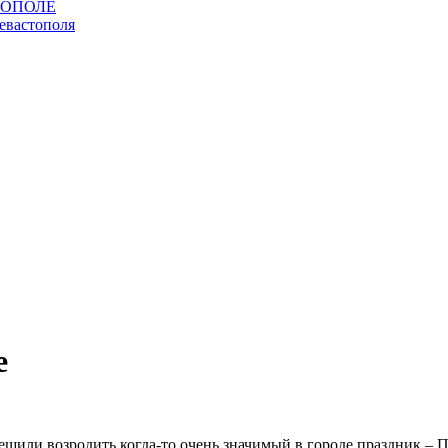
е
шили возродить когда-то очень значимый в городе праздник – П